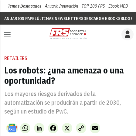
Temas Destacados
Anuario Innovación
TOP 100 FRS
Ebook MDD
Su
ANUARIOS PAPEL
ÚLTIMAS NEWSLETTERS
DESCARGA EBOOKS
BLOGS
V
RETAILERS
Los robots: ¿una amenaza o una
oportunidad?
Los mayores riesgos derivados de la
automatización se producirán a partir de 2030,
según un estudio de PwC.
WhatsApp
LinkedIn
Facebook
X
Copy
Email
Link