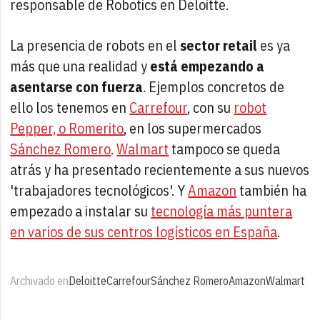
responsable de Robotics en Deloitte.
La presencia de robots en el
sector retail
es ya
más que una realidad y
está empezando a
asentarse con fuerza
. Ejemplos concretos de
ello los tenemos en
Carrefour
, con su
robot
Pepper, o Romerito
, en los supermercados
Sánchez Romero
.
Walmart
tampoco se queda
atrás y ha presentado recientemente a sus nuevos
'trabajadores tecnológicos'. Y
Amazon
también ha
empezado a instalar su
tecnología más puntera
en varios de sus centros logísticos en España
.
Archivado en
Deloitte
Carrefour
Sánchez Romero
Amazon
Walmart