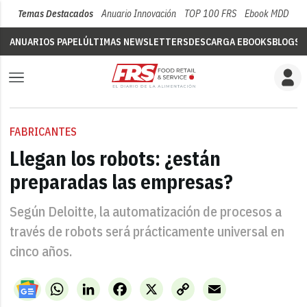
Temas Destacados
Anuario Innovación
TOP 100 FRS
Ebook MDD
Su
ANUARIOS PAPEL
ÚLTIMAS NEWSLETTERS
DESCARGA EBOOKS
BLOGS
V
FABRICANTES
Llegan los robots: ¿están
preparadas las empresas?
Según Deloitte, la automatización de procesos a
través de robots será prácticamente universal en
cinco años.
WhatsApp
LinkedIn
Facebook
X
Copy
Email
Link