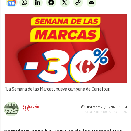
WhatsApp
LinkedIn
Facebook
X
Copy
Email
Link
'La Semana de las Marcas', nueva campaña de Carrefour.
Redacción
Publicado: 21/01/2025 ·
11:54
FRS
Actualizado: 21/01/2025 · 11:54