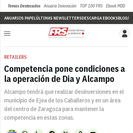
Temas Destacados
Anuario Innovación
TOP 100 FRS
Ebook MDD
Su
ANUARIOS PAPEL
ÚLTIMAS NEWSLETTERS
DESCARGA EBOOKS
BLOGS
V
RETAILERS
Competencia pone condiciones a
la operación de Dia y Alcampo
Alcampo tendrá que realizar desinversiones en el
municipio de Ejea de los Caballeros y en un área
del centro de Zaragoza para mantener la
competencia en estas zonas.
WhatsApp
LinkedIn
Facebook
X
Copy
Email