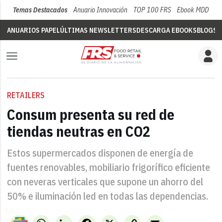
Temas Destacados
Anuario Innovación
TOP 100 FRS
Ebook MDD
Su
ANUARIOS PAPEL
ÚLTIMAS NEWSLETTERS
DESCARGA EBOOKS
BLOGS
V
RETAILERS
Consum presenta su red de
tiendas neutras en CO2
Estos supermercados disponen de energía de
fuentes renovables, mobiliario frigorífico eficiente
con neveras verticales que supone un ahorro del
50% e iluminación led en todas las dependencias.
WhatsApp
LinkedIn
Facebook
X
Copy
Email