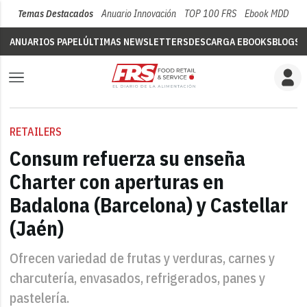
Temas Destacados
Anuario Innovación
TOP 100 FRS
Ebook MDD
Su
ANUARIOS PAPEL
ÚLTIMAS NEWSLETTERS
DESCARGA EBOOKS
BLOGS
V
RETAILERS
Consum refuerza su enseña
Charter con aperturas en
Badalona (Barcelona) y Castellar
(Jaén)
Ofrecen variedad de frutas y verduras, carnes y
charcutería, envasados, refrigerados, panes y
pastelería.