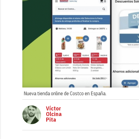
Nueva tienda online de Costco en España.
Víctor
Olcina
Pita