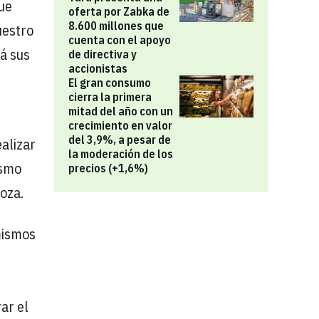
ue
oferta por Zabka de
8.600 millones que
uestro
cuenta con el apoyo
á sus
de directiva y
accionistas
El gran consumo
cierra la primera
mitad del año con un
crecimiento en valor
del 3,9%, a pesar de
ealizar
la moderación de los
ismo
precios (+1,6%)
goza.
mismos
ar el