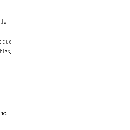
 de
o que
bles,
ño.