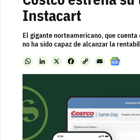
Instacart
El gigante norteamericano, que cuenta
no ha sido capaz de alcanzar la rentabil
WhatsApp
LinkedIn
X
Facebook
Copy
Email
Link