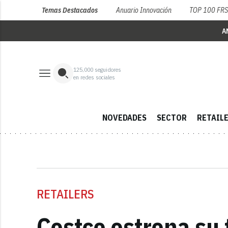
Temas Destacados
Anuario Innovación
TOP 100 FR
A
125,000
seguidores
en redes sociales
NOVEDADES
SECTOR
RETAIL
RETAILERS
Costco estrena su