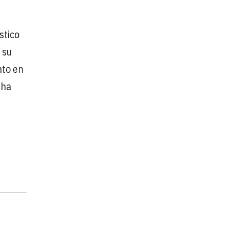
stico
 su
nto en
 ha