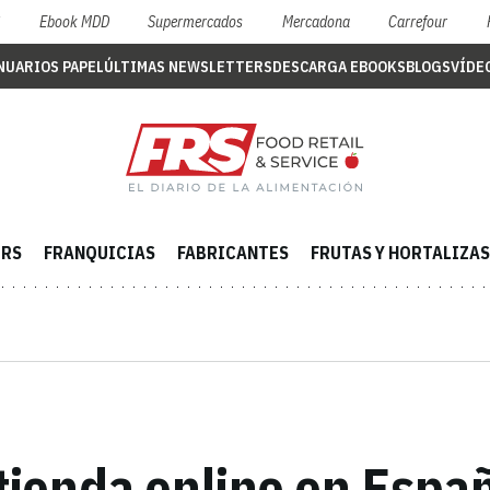
S
Ebook MDD
Supermercados
Mercadona
Carrefour
NUARIOS PAPEL
ÚLTIMAS NEWSLETTERS
DESCARGA EBOOKS
BLOGS
VÍDE
ERS
FRANQUICIAS
FABRICANTES
FRUTAS Y HORTALIZAS
 tienda online en Espa