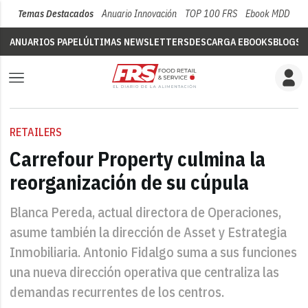
Temas Destacados
Anuario Innovación
TOP 100 FRS
Ebook MDD
Su
ANUARIOS PAPEL
ÚLTIMAS NEWSLETTERS
DESCARGA EBOOKS
BLOGS
V
RETAILERS
Carrefour Property culmina la
reorganización de su cúpula
Blanca Pereda, actual directora de Operaciones,
asume también la dirección de Asset y Estrategia
Inmobiliaria. Antonio Fidalgo suma a sus funciones
una nueva dirección operativa que centraliza las
demandas recurrentes de los centros.