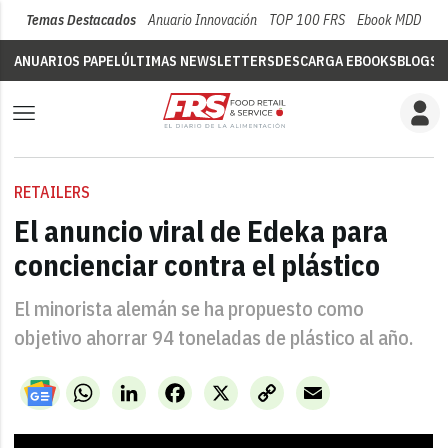
Temas Destacados
Anuario Innovación
TOP 100 FRS
Ebook MDD
Su
ANUARIOS PAPEL
ÚLTIMAS NEWSLETTERS
DESCARGA EBOOKS
BLOGS
V
RETAILERS
El anuncio viral de Edeka para
concienciar contra el plástico
El minorista alemán se ha propuesto como
objetivo ahorrar 94 toneladas de plástico al año.
WhatsApp
LinkedIn
Facebook
X
Copy
Email
Link