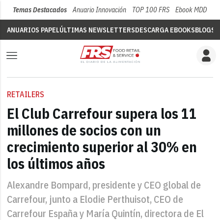
Temas Destacados
Anuario Innovación
TOP 100 FRS
Ebook MDD
Su
ANUARIOS PAPEL
ÚLTIMAS NEWSLETTERS
DESCARGA EBOOKS
BLOGS
V
RETAILERS
El Club Carrefour supera los 11
millones de socios con un
crecimiento superior al 30% en
los últimos años
Alexandre Bompard, presidente y CEO global de
Carrefour, junto a Elodie Perthuisot, CEO de
Carrefour España y María Quintín, directora de El