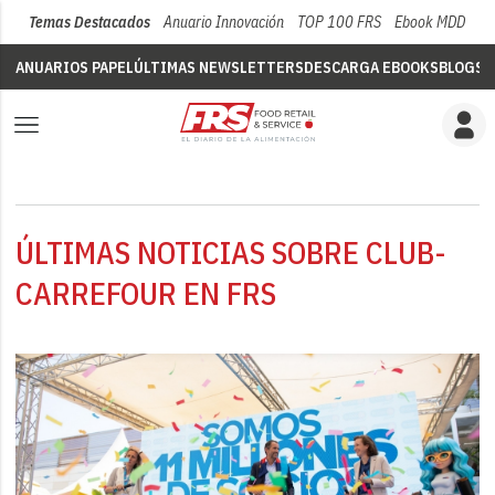
Temas Destacados
Anuario Innovación
TOP 100 FRS
Ebook MDD
Su
ANUARIOS PAPEL
ÚLTIMAS NEWSLETTERS
DESCARGA EBOOKS
BLOGS
V
ÚLTIMAS NOTICIAS SOBRE CLUB-
CARREFOUR EN FRS