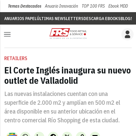
Temas Destacados
Anuario Innovación
TOP 100 FRS
Ebook MDD
Su
ANUARIOS PAPEL
ÚLTIMAS NEWSLETTERS
DESCARGA EBOOKS
BLOGS
V
RETAILERS
El Corte Inglés inaugura su nuevo
outlet de Valladolid
Las nuevas instalaciones cuentan con una
superficie de 2.000 m2 y amplían en 500 m2 el
área disponible en su anterior ubicación en el
centro comercial Río Shopping de esta ciudad.
WhatsApp
LinkedIn
Facebook
X
Copy
Email