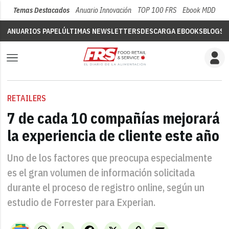
Temas Destacados
Anuario Innovación
TOP 100 FRS
Ebook MDD
Su
ANUARIOS PAPEL
ÚLTIMAS NEWSLETTERS
DESCARGA EBOOKS
BLOGS
V
RETAILERS
7 de cada 10 compañías mejorará
la experiencia de cliente este año
Uno de los factores que preocupa especialmente
es el gran volumen de información solicitada
durante el proceso de registro online, según un
estudio de Forrester para Experian.
WhatsApp
LinkedIn
Facebook
X
Copy
Email