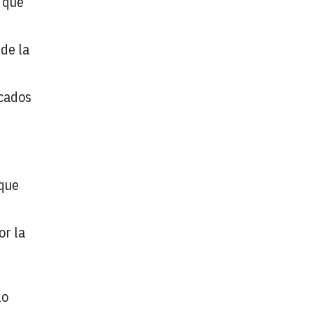
n que
de la
rcados
 que
or la
lo