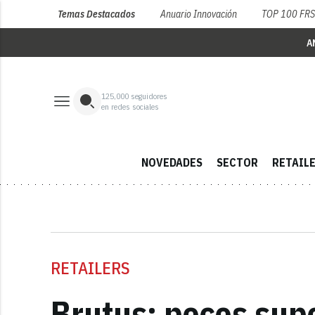
Temas Destacados
Anuario Innovación
TOP 100 FR
A
125,000
seguidores
en redes sociales
NOVEDADES
SECTOR
RETAIL
RETAILERS
Brutus: pocos sup