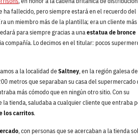
rrisons
, en honor a la cadena británica de distribució
ha fallecido, pero siempre estará en el recuerdo del
ra un miembro más de la plantilla; era un cliente más 
 quedará para siempre gracias a una
estatua de bronce
ia compañía. Lo decimos en el titular: pocos superme
ajamos a la localidad de
Saltney
, en la región galesa de
os 200 metros que separaban su casa del supermercado
ontraba más cómodo que en ningún otro sitio. Con su
e la tienda, saludaba a cualquier cliente que entraba p
 los carritos
.
mercado
, con personas que se acercaban a la tienda so