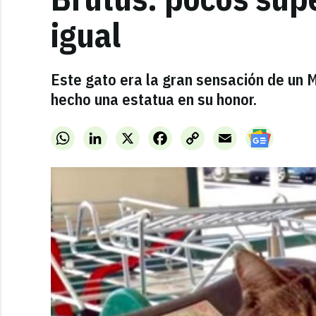
igual
Este gato era la gran sensación de un 
hecho una estatua en su honor.
WhatsApp
LinkedIn
X
Facebook
Copy
Email
Link