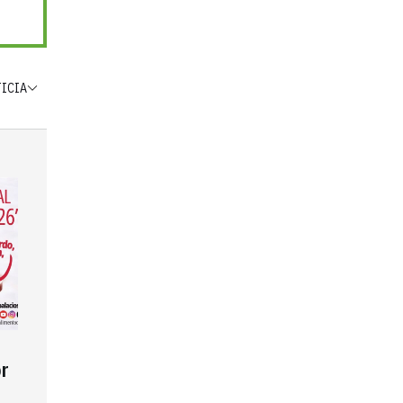
TICIA
r