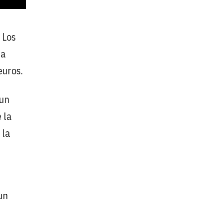
 Los
na
euros.
 un
 la
 la
un