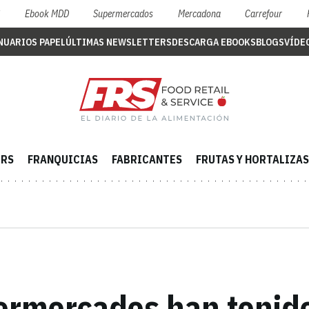
S
Ebook MDD
Supermercados
Mercadona
Carrefour
NUARIOS PAPEL
ÚLTIMAS NEWSLETTERS
DESCARGA EBOOKS
BLOGS
VÍDE
ERS
FRANQUICIAS
FABRICANTES
FRUTAS Y HORTALIZAS
ermercados han tenid