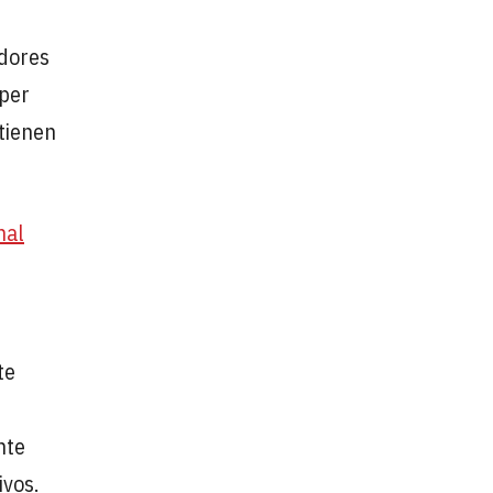
idores
úper
tienen
nal
te
nte
ivos.