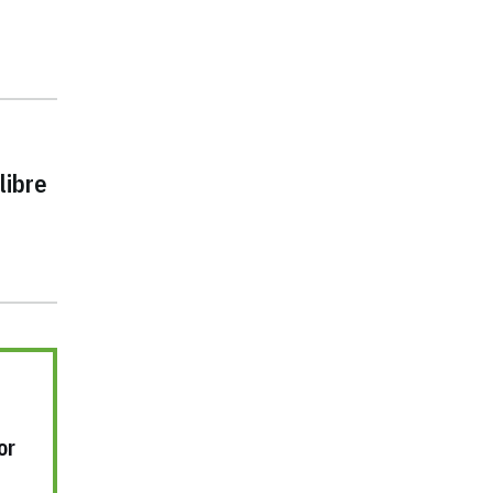
libre
or