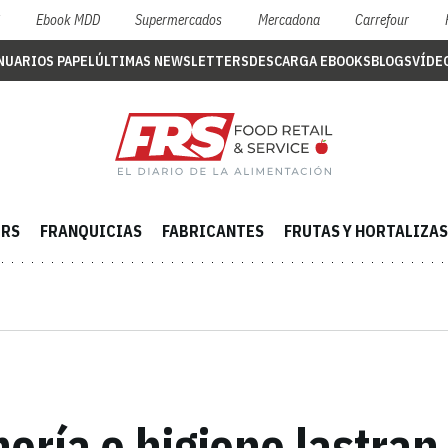
S
Ebook MDD
Supermercados
Mercadona
Carrefour
NUARIOS PAPEL
ÚLTIMAS NEWSLETTERS
DESCARGA EBOOKS
BLOGS
VÍDE
ERS
FRANQUICIAS
FABRICANTES
FRUTAS Y HORTALIZAS
ería e higiene lastra