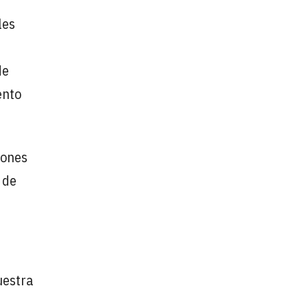
les
de
ento
iones
 de
uestra