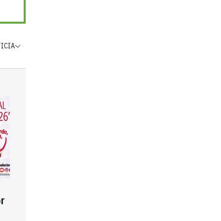
TICIA
r