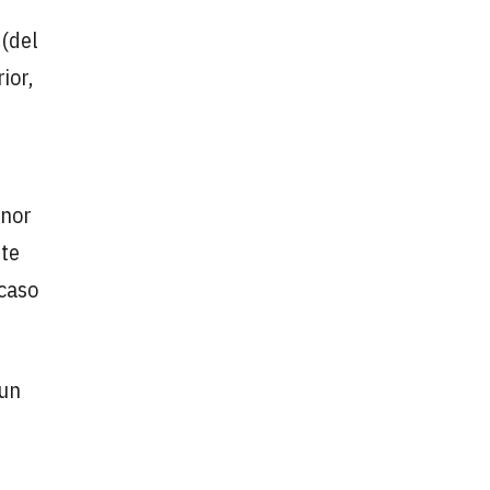
(del
ior,
enor
ste
 caso
 un