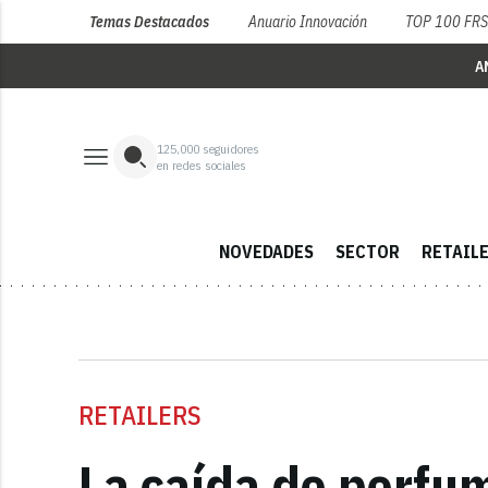
Temas Destacados
Anuario Innovación
TOP 100 FR
A
125,000
seguidores
en redes sociales
NOVEDADES
SECTOR
RETAIL
RETAILERS
La caída de perfum