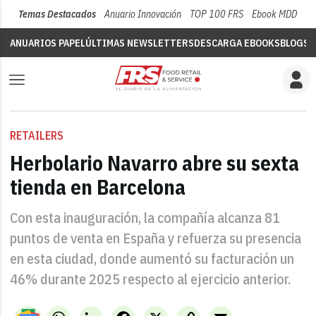
Temas Destacados
Anuario Innovación
TOP 100 FRS
Ebook MDD
Su
ANUARIOS PAPEL
ÚLTIMAS NEWSLETTERS
DESCARGA EBOOKS
BLOGS
V
RETAILERS
Herbolario Navarro abre su sexta
tienda en Barcelona
Con esta inauguración, la compañía alcanza 81
puntos de venta en España y refuerza su presencia
en esta ciudad, donde aumentó su facturación un
46% durante 2025 respecto al ejercicio anterior.
WhatsApp
LinkedIn
Facebook
X
Copy
Email