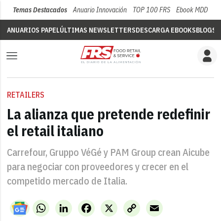
Temas Destacados
Anuario Innovación
TOP 100 FRS
Ebook MDD
Su
ANUARIOS PAPEL
ÚLTIMAS NEWSLETTERS
DESCARGA EBOOKS
BLOGS
V
RETAILERS
La alianza que pretende redefinir
el retail italiano
Carrefour, Gruppo VéGé y PAM Group crean Aicube
para negociar con proveedores y crecer en el
competido mercado de Italia.
WhatsApp
LinkedIn
Facebook
X
Copy
Email
Link