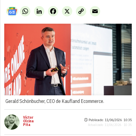
WhatsApp
LinkedIn
Facebook
X
Copy
Email
Link
Gerald Schönbucher, CEO de Kaufland Ecommerce.
Víctor
Publicado: 11/06/2026 ·
10:35
Olcina
Pita
Actualizado: 11/06/2026 · 10:35