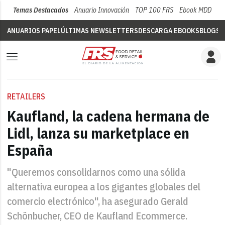
Temas Destacados
Anuario Innovación
TOP 100 FRS
Ebook MDD
Su
ANUARIOS PAPEL
ÚLTIMAS NEWSLETTERS
DESCARGA EBOOKS
BLOGS
V
RETAILERS
Kaufland, la cadena hermana de
Lidl, lanza su marketplace en
España
"Queremos consolidarnos como una sólida
alternativa europea a los gigantes globales del
comercio electrónico", ha asegurado Gerald
Schönbucher, CEO de Kaufland Ecommerce.