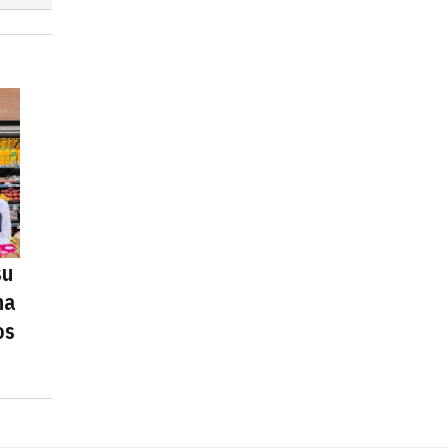
su
na
os