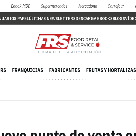
S
Ebook MDD
Supermercados
Mercadona
Carrefour
NUARIOS PAPEL
ÚLTIMAS NEWSLETTERS
DESCARGA EBOOKS
BLOGS
VÍDE
ERS
FRANQUICIAS
FABRICANTES
FRUTAS Y HORTALIZAS
nuevo punto de venta 