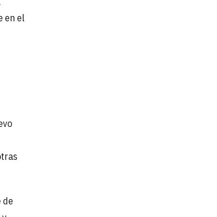
a
e en el
uevo
otras
e de