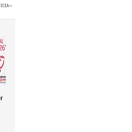
TICIA
r