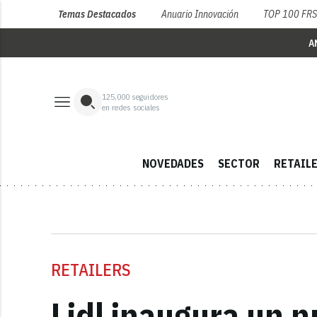
Temas Destacados
Anuario Innovación
TOP 100 FR
A
125,000
seguidores
en redes sociales
NOVEDADES
SECTOR
RETAIL
RETAILERS
Lidl inaugura un 