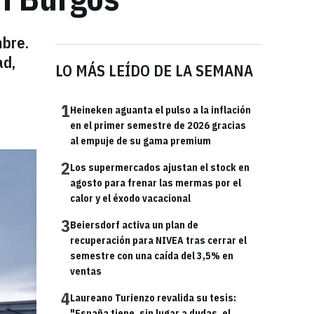
mbre.
ad,
LO MÁS LEÍDO DE LA SEMANA
1
Heineken aguanta el pulso a la inflación
en el primer semestre de 2026 gracias
al empuje de su gama premium
2
Los supermercados ajustan el stock en
agosto para frenar las mermas por el
calor y el éxodo vacacional
3
Beiersdorf activa un plan de
recuperación para NIVEA tras cerrar el
semestre con una caída del 3,5% en
ventas
4
Laureano Turienzo revalida su tesis:
"España tiene, sin lugar a dudas, el