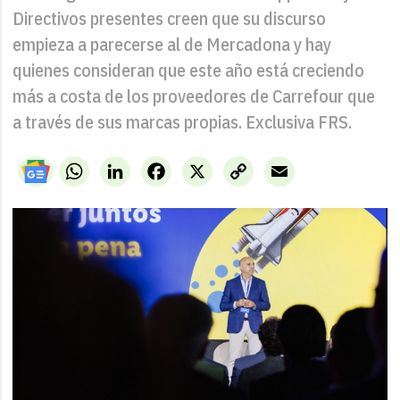
Directivos presentes creen que su discurso
empieza a parecerse al de Mercadona y hay
quienes consideran que este año está creciendo
más a costa de los proveedores de Carrefour que
a través de sus marcas propias. Exclusiva FRS.
WhatsApp
LinkedIn
Facebook
X
Copy
Email
Link