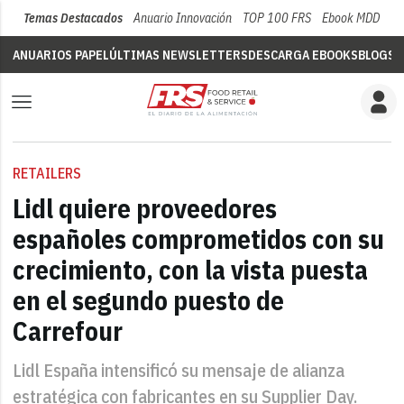
Temas Destacados
Anuario Innovación
TOP 100 FRS
Ebook MDD
Su
ANUARIOS PAPEL
ÚLTIMAS NEWSLETTERS
DESCARGA EBOOKS
BLOGS
V
RETAILERS
Lidl quiere proveedores
españoles comprometidos con su
crecimiento, con la vista puesta
en el segundo puesto de
Carrefour
Lidl España intensificó su mensaje de alianza
estratégica con fabricantes en su Supplier Day.