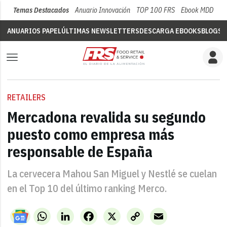
Temas Destacados
Anuario Innovación
TOP 100 FRS
Ebook MDD
Su
ANUARIOS PAPEL
ÚLTIMAS NEWSLETTERS
DESCARGA EBOOKS
BLOGS
V
RETAILERS
Mercadona revalida su segundo
puesto como empresa más
responsable de España
La cervecera Mahou San Miguel y Nestlé se cuelan
en el Top 10 del último ranking Merco.
WhatsApp
LinkedIn
Facebook
X
Copy
Email
Link