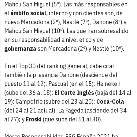
Mahou San Miguel (5º). Las más responsables en
el
ámbito social,
interno y con clientes son, de
nuevo Mercadona (2º), Nestlé (7º), Danone (8º) y
Mahou San Miguel (10º). Las que han sobresalido
en su responsabilidad a nivel ético y de
gobernanza
son Mercadona (2º) y Nestlé (10º).
En el Top 30 del ranking general, cabe citar
también la presencia Danone (desciende del
puesto 11 al 12); Pascual (en el 15); Heineken
(sube del 36 al 18);
El Corte Inglés
(baja del 14 al
19); Campofrío (subre del 23 al 20);
Coca-Cola
(del 24 al 21 actual); La Fageda (asciende del 34
al 27); y
Eroski
(que sube del 51 al 30).
Merco Responsabilidad ESG España 2021 ha