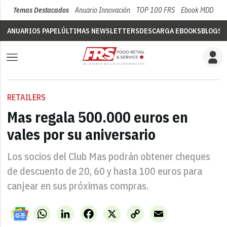
Temas Destacados
Anuario Innovación
TOP 100 FRS
Ebook MDD
Su
ANUARIOS PAPEL
ÚLTIMAS NEWSLETTERS
DESCARGA EBOOKS
BLOGS
V
RETAILERS
Mas regala 500.000 euros en
vales por su aniversario
Los socios del Club Mas podrán obtener cheques
de descuento de 20, 60 y hasta 100 euros para
canjear en sus próximas compras.
WhatsApp
LinkedIn
Facebook
X
Copy
Email
Link