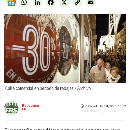
WhatsApp
LinkedIn
Facebook
X
Copy
Email
Link
Calle comercial en periodo de rebajas -
Archivo
Redacción
Publicado: 02/01/2020 ·
11:32
FRS
Actualizado: 02/01/2020 · 11:32