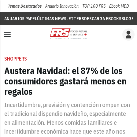
Temas Destacados
Anuario Innovación
TOP 100 FRS
Ebook MDD
Su
ANUARIOS PAPEL
ÚLTIMAS NEWSLETTERS
DESCARGA EBOOKS
BLOGS
V
SHOPPERS
Austera Navidad: el 87% de los
consumidores gastará menos en
regalos
Incertidumbre, previsión y contención rompen con
el tradicional dispendio navideño, especialmente
en alimentación. Menos comidas familiares e
incertidumbre económica hace que este año nos