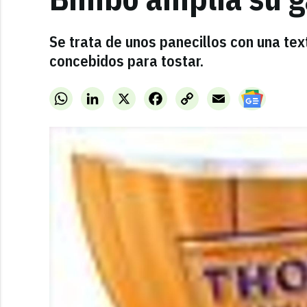
Se trata de unos panecillos con una te
concebidos para tostar.
WhatsApp
LinkedIn
X
Facebook
Copy
Email
Link