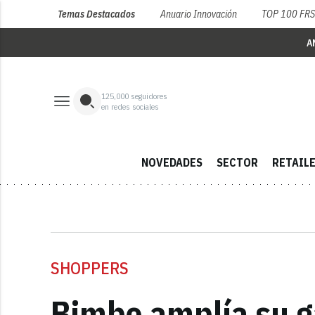
Temas Destacados
Anuario Innovación
TOP 100 FR
A
125,000
seguidores
en redes sociales
NOVEDADES
SECTOR
RETAIL
SHOPPERS
Bimbo amplía su 