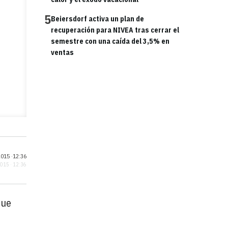
5
Beiersdorf activa un plan de
recuperación para NIVEA tras cerrar el
semestre con una caída del 3,5% en
ventas
015 ·
12:36
2015 · 12:36
que