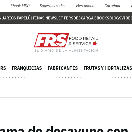
S
Ebook MDD
Supermercados
Mercadona
Carrefour
NUARIOS PAPEL
ÚLTIMAS NEWSLETTERS
DESCARGA EBOOKS
BLOGS
VÍDE
ERS
FRANQUICIAS
FABRICANTES
FRUTAS Y HORTALIZAS
gama de desayuno con