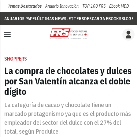
Temas Destacados
Anuario Innovación
TOP 100 FRS
Ebook MDD
Su
ANUARIOS PAPEL
ÚLTIMAS NEWSLETTERS
DESCARGA EBOOKS
BLOGS
V
SHOPPERS
La compra de chocolates y dulces
por San Valentín alcanza el doble
dígito
La categoría de cacao y chocolate tiene un
marcado protagonismo ya que es el producto más
empleador del sector del dulce con el 27% del
total, según Produlce.