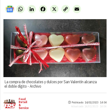
WhatsApp
LinkedIn
Facebook
X
Copy
Email
Link
La compra de chocolates y dulces por San Valentín alcanza
el doble dígito -
Archivo
Food
Retail
Publicado: 14/02/2023 ·
14:04
&
Actualizado: 14/02/2023 · 14:04
Service