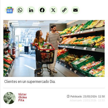
WhatsApp
LinkedIn
Facebook
X
Copy
Email
Link
Clientes en un supermercado Dia.
Víctor
Publicado: 23/03/2026 ·
11:50
Olcina
Pita
Actualizado: 23/03/2026 · 11:53