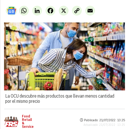
WhatsApp
LinkedIn
Facebook
X
Copy
Email
Link
La OCU descubre más productos que llevan menos cantidad
por el mismo precio
Food
Retail
Publicado: 21/07/2022 ·
13:25
&
Actualizado: 21/07/2022 · 13:25
Service