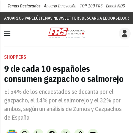
Temas Destacados
Anuario Innovación
TOP 100 FRS
Ebook MDD
Su
ANUARIOS PAPEL
ÚLTIMAS NEWSLETTERS
DESCARGA EBOOKS
BLOGS
V
SHOPPERS
9 de cada 10 españoles
consumen gazpacho o salmorejo
El 54% de los encuestados se decanta por el
gazpacho, el 14% por el salmorejo y el 32% por
ambos, según un análisis de Zumos y Gazpachos
de España.
WhatsApp
LinkedIn
Facebook
X
Copy
Email