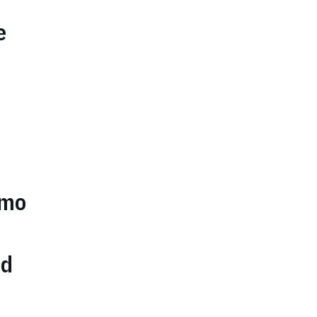
e
umo
ad