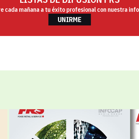
ye cada mañana a tu éxito profesional con nuestra info
UNIRME