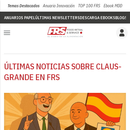
Temas Destacados
Anuario Innovación
TOP 100 FRS
Ebook MDD
Su
ANUARIOS PAPEL
ÚLTIMAS NEWSLETTERS
DESCARGA EBOOKS
BLOGS
V
ÚLTIMAS NOTICIAS SOBRE CLAUS-
GRANDE EN FRS