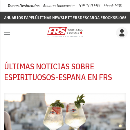
Temas Destacados
Anuario Innovación
TOP 100 FRS
Ebook MDD
Su
ANUARIOS PAPEL
ÚLTIMAS NEWSLETTERS
DESCARGA EBOOKS
BLOGS
V
ÚLTIMAS NOTICIAS SOBRE
ESPIRITUOSOS-ESPANA EN FRS