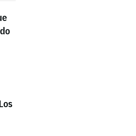
ue
ado
"Los