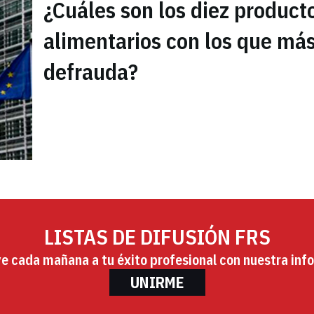
¿Cuáles son los diez product
alimentarios con los que más
defrauda?
LISTAS DE DIFUSIÓN FRS
ye cada mañana a tu éxito profesional con nuestra info
UNIRME