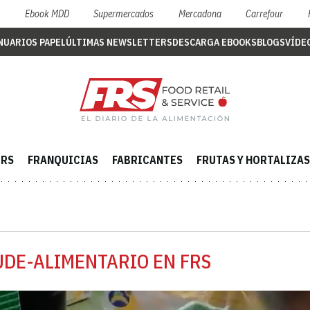
S
Ebook MDD
Supermercados
Mercadona
Carrefour
NUARIOS PAPEL
ÚLTIMAS NEWSLETTERS
DESCARGA EBOOKS
BLOGS
VÍDE
ERS
FRANQUICIAS
FABRICANTES
FRUTAS Y HORTALIZAS
UDE-ALIMENTARIO EN FRS