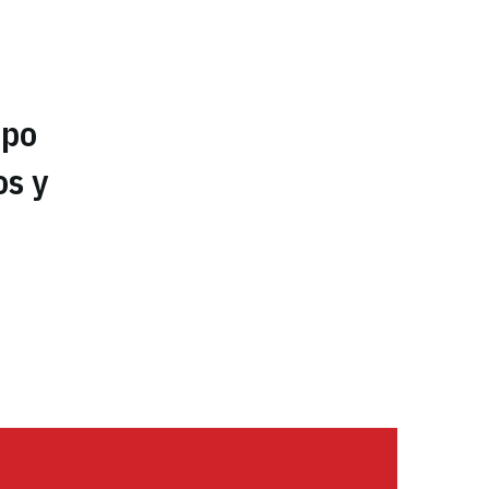
upo
os y