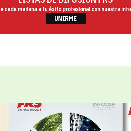
ye cada mañana a tu éxito profesional con nuestra info
UNIRME