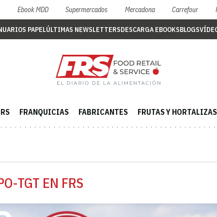
S
Ebook MDD
Supermercados
Mercadona
Carrefour
NUARIOS PAPEL
ÚLTIMAS NEWSLETTERS
DESCARGA EBOOKS
BLOGS
VÍDE
ERS
FRANQUICIAS
FABRICANTES
FRUTAS Y HORTALIZAS
PO-TGT EN FRS