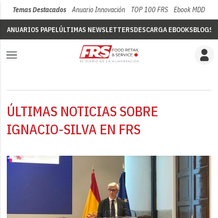
Temas Destacados
Anuario Innovación
TOP 100 FRS
Ebook MDD
Su
ANUARIOS PAPEL
ÚLTIMAS NEWSLETTERS
DESCARGA EBOOKS
BLOGS
V
ÚLTIMAS NOTICIAS SOBRE
IGNACIO-SILVA EN FRS