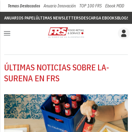
Temas Destacados
Anuario Innovación
TOP 100 FRS
Ebook MDD
Su
ANUARIOS PAPEL
ÚLTIMAS NEWSLETTERS
DESCARGA EBOOKS
BLOGS
V
ÚLTIMAS NOTICIAS SOBRE LA-
SURENA EN FRS