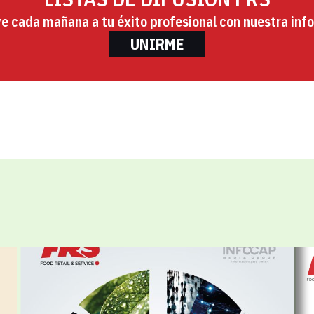
ye cada mañana a tu éxito profesional con nuestra info
UNIRME