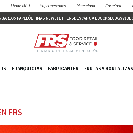
S
Ebook MDD
Supermercados
Mercadona
Carrefour
NUARIOS PAPEL
ÚLTIMAS NEWSLETTERS
DESCARGA EBOOKS
BLOGS
VÍDE
ERS
FRANQUICIAS
FABRICANTES
FRUTAS Y HORTALIZAS
EN FRS