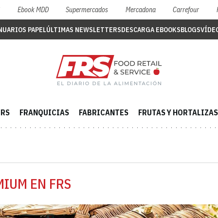
S
Ebook MDD
Supermercados
Mercadona
Carrefour
NUARIOS PAPEL
ÚLTIMAS NEWSLETTERS
DESCARGA EBOOKS
BLOGS
VÍDE
ERS
FRANQUICIAS
FABRICANTES
FRUTAS Y HORTALIZAS
MIUM EN FRS