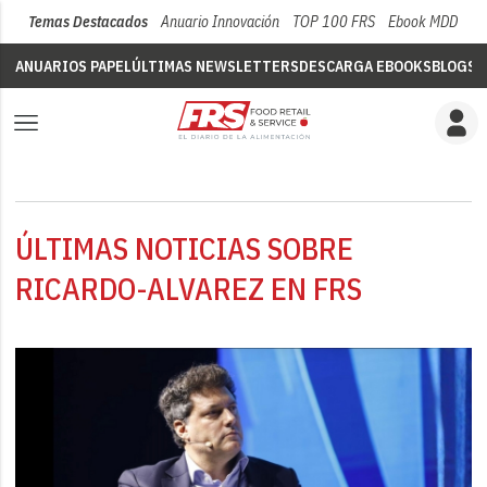
Temas Destacados
Anuario Innovación
TOP 100 FRS
Ebook MDD
Su
ANUARIOS PAPEL
ÚLTIMAS NEWSLETTERS
DESCARGA EBOOKS
BLOGS
V
ÚLTIMAS NOTICIAS SOBRE
RICARDO-ALVAREZ EN FRS