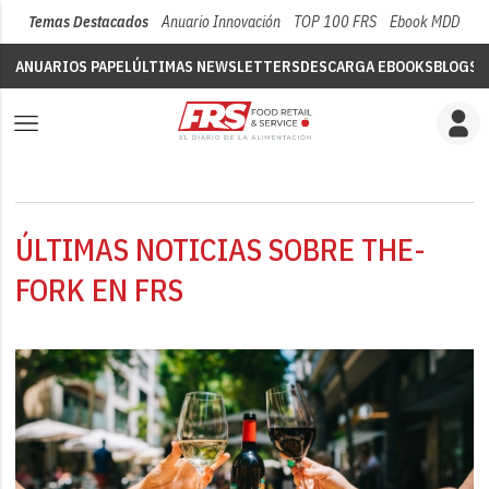
Temas Destacados
Anuario Innovación
TOP 100 FRS
Ebook MDD
Su
ANUARIOS PAPEL
ÚLTIMAS NEWSLETTERS
DESCARGA EBOOKS
BLOGS
V
ÚLTIMAS NOTICIAS SOBRE THE-
FORK EN FRS