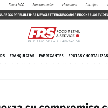
S
Ebook MDD
Supermercados
Mercadona
Carrefour
NUARIOS PAPEL
ÚLTIMAS NEWSLETTERS
DESCARGA EBOOKS
BLOGS
VÍDE
ERS
FRANQUICIAS
FABRICANTES
FRUTAS Y HORTALIZAS
uerza su compromiso c