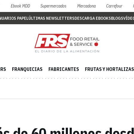
S
Ebook MDD
Supermercados
Mercadona
Carrefour
NUARIOS PAPEL
ÚLTIMAS NEWSLETTERS
DESCARGA EBOOKS
BLOGS
VÍDE
ERS
FRANQUICIAS
FABRICANTES
FRUTAS Y HORTALIZAS
s de 60 millones desd