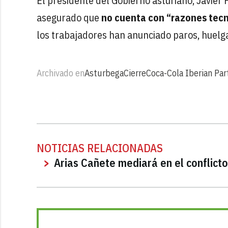
El presidente del Gobierno asturiano, Javier
asegurado que
no cuenta con “razones tecn
los trabajadores han anunciado paros, huelga
Archivado en
Asturbega
Cierre
Coca-Cola Iberian Par
NOTICIAS RELACIONADAS
Arias Cañete mediará en el conflict