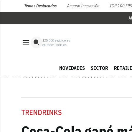
Temas Destacados
Anuario Innovación
TOP 100 FR
A
125,000
seguidores
en redes sociales
NOVEDADES
SECTOR
RETAIL
TRENDRINKS
Coca-Cola ganó má