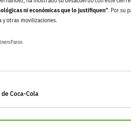
 Fernández, ha mostrado su desacuerdo con este cierre
ológicas ni económicas que lo justifiquen”
. Por su p
 y otras movilizaciones.
tners
Paros
o de Coca-Cola