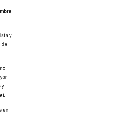
ombre
ista y
d de
omo
ayor
 y
ai
.
e en