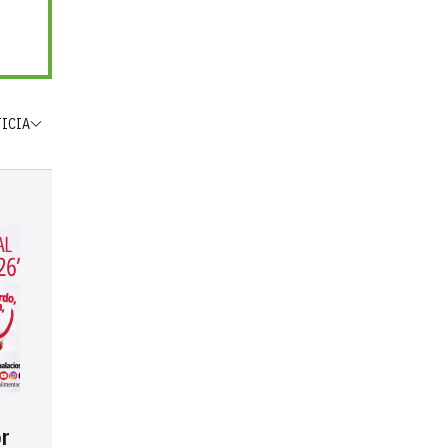
TICIA
r