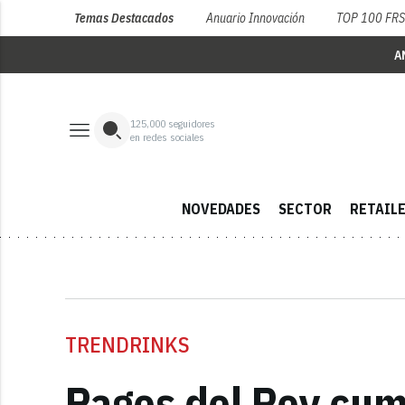
Temas Destacados
Anuario Innovación
TOP 100 FR
A
125,000
seguidores
en redes sociales
NOVEDADES
SECTOR
RETAIL
TRENDRINKS
Pagos del Rey cum