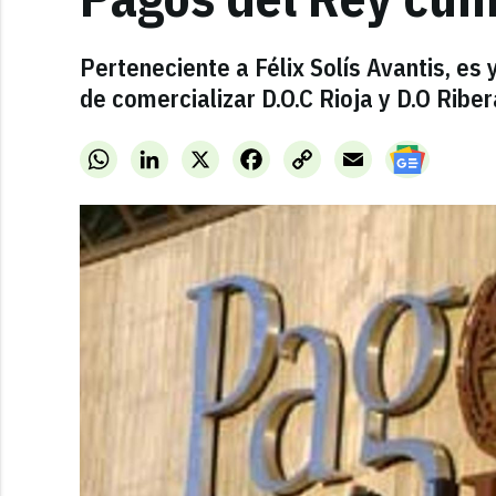
Perteneciente a Félix Solís Avantis, es
de comercializar D.O.C Rioja y D.O Riber
WhatsApp
LinkedIn
X
Facebook
Copy
Email
Link