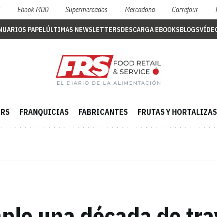
S
Ebook MDD
Supermercados
Mercadona
Carrefour
NUARIOS PAPEL
ÚLTIMAS NEWSLETTERS
DESCARGA EBOOKS
BLOGS
VÍDE
ERS
FRANQUICIAS
FABRICANTES
FRUTAS Y HORTALIZAS
ple una década de tra