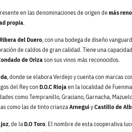
 presente en las denominaciones de origen de
más ren
ad propia
.
 Ribera del Duero
, con una bodega de diseño vanguard
ración de caldos de gran calidad. Tiene una capacida
Condado de Oriza
son sus vinos más reconocidos.
eda
, donde se elabora Verdejo y cuenta con marcas c
agos del Rey con
D.O.C Rioja
en la localidad de Fuenm
riedades como Tempranillo, Graciano, Garnacha, Mazuelo
as como las de tinto crianza
Arnegui
y
Castillo de Alb
ajoz
, de la
D.O Toro
. El nombre de esta cooperativa luc