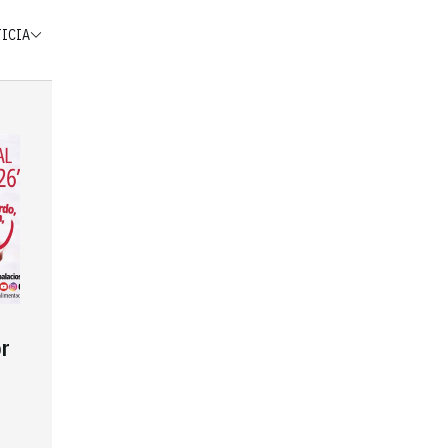
TICIA
r