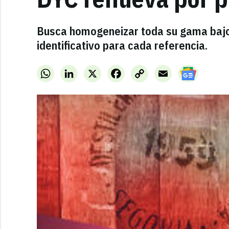
Busca homogeneizar toda su gama bajo 
identificativo para cada referencia.
WhatsApp
LinkedIn
X
Facebook
Copy
Email
Link