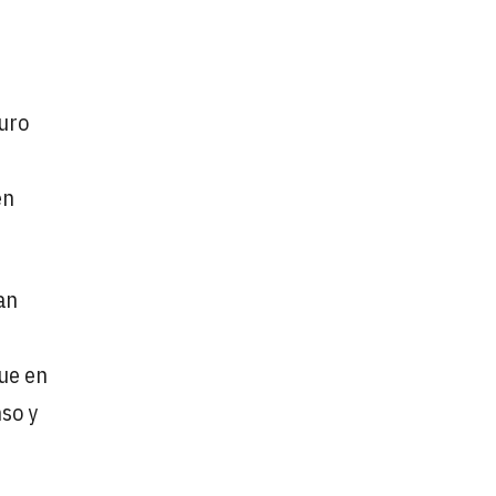
turo
en
an
que en
nso y