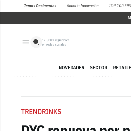
Temas Destacados
Anuario Innovación
TOP 100 FR
A
125,000
seguidores
en redes sociales
NOVEDADES
SECTOR
RETAIL
TRENDRINKS
DYC renueva por p