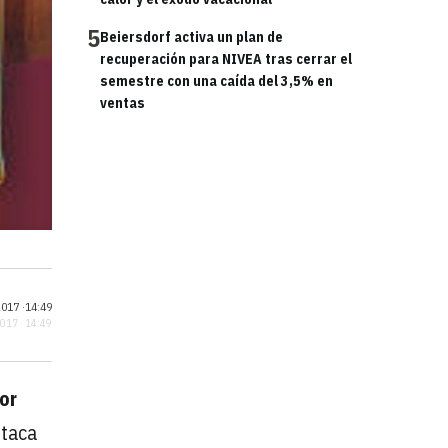
5
Beiersdorf activa un plan de
recuperación para NIVEA tras cerrar el
semestre con una caída del 3,5% en
ventas
017 ·
14:49
2017 · 14:49
or
staca