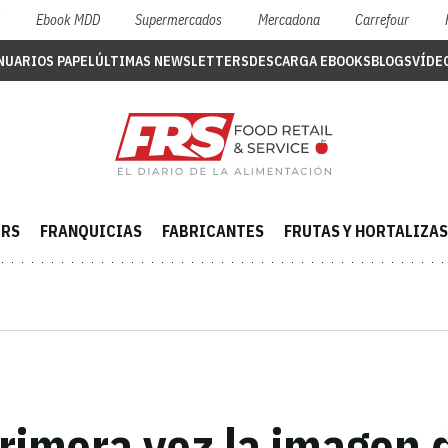
S
Ebook MDD
Supermercados
Mercadona
Carrefour
NUARIOS PAPEL
ÚLTIMAS NEWSLETTERS
DESCARGA EBOOKS
BLOGS
VÍDE
ERS
FRANQUICIAS
FABRICANTES
FRUTAS Y HORTALIZAS
rimera vez la imagen 