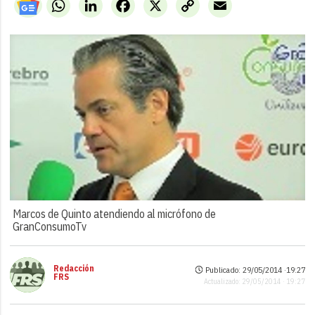
WhatsApp
LinkedIn
Facebook
X
Copy
Email
Link
Marcos de Quinto atendiendo al micrófono de
GranConsumoTv
Redacción
Publicado: 29/05/2014 ·
19:27
FRS
Actualizado: 29/05/2014 · 19:27