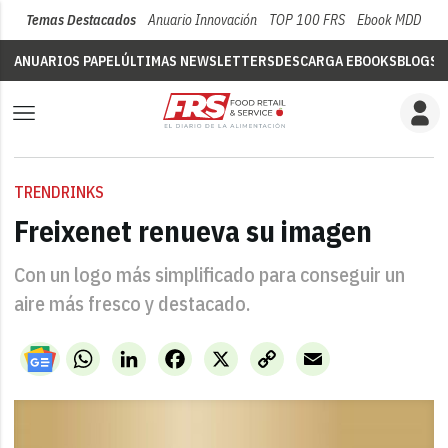
Temas Destacados
Anuario Innovación
TOP 100 FRS
Ebook MDD
Su
ANUARIOS PAPEL
ÚLTIMAS NEWSLETTERS
DESCARGA EBOOKS
BLOGS
V
TRENDRINKS
Freixenet renueva su imagen
Con un logo más simplificado para conseguir un
aire más fresco y destacado.
WhatsApp
LinkedIn
Facebook
X
Copy
Email
Link