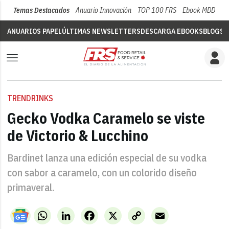
Temas Destacados
Anuario Innovación
TOP 100 FRS
Ebook MDD
Su
ANUARIOS PAPEL
ÚLTIMAS NEWSLETTERS
DESCARGA EBOOKS
BLOGS
V
TRENDRINKS
Gecko Vodka Caramelo se viste
de Victorio & Lucchino
Bardinet lanza una edición especial de su vodka
con sabor a caramelo, con un colorido diseño
primaveral.
WhatsApp
LinkedIn
Facebook
X
Copy
Email
Link