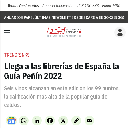
Temas Destacados
Anuario Innovación
TOP 100 FRS
Ebook MDD
Su
ANUARIOS PAPEL
ÚLTIMAS NEWSLETTERS
DESCARGA EBOOKS
BLOGS
V
TRENDRINKS
Llega a las librerías de España la
Guía Peñín 2022
Seis vinos alcanzan en esta edición los 99 puntos,
la calificación más alta de la popular guía de
caldos.
WhatsApp
LinkedIn
Facebook
X
Copy
Email
Link