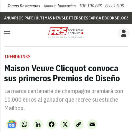
Temas Destacados
Anuario Innovación
TOP 100 FRS
Ebook MDD
Su
ANUARIOS PAPEL
ÚLTIMAS NEWSLETTERS
DESCARGA EBOOKS
BLOGS
V
TRENDRINKS
Maison Veuve Clicquot convoca
sus primeros Premios de Diseño
La marca centenaria de champagne premiará con
10.000 euros al ganador que recree su estuche
Mailbox.
WhatsApp
LinkedIn
Facebook
X
Copy
Email
Link