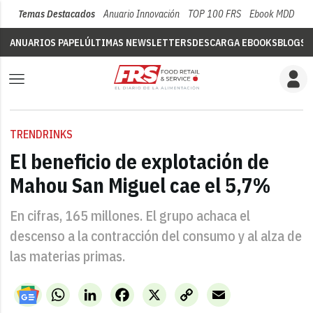
Temas Destacados
Anuario Innovación
TOP 100 FRS
Ebook MDD
Su
ANUARIOS PAPEL
ÚLTIMAS NEWSLETTERS
DESCARGA EBOOKS
BLOGS
V
TRENDRINKS
El beneficio de explotación de
Mahou San Miguel cae el 5,7%
En cifras, 165 millones. El grupo achaca el
descenso a la contracción del consumo y al alza de
las materias primas.
WhatsApp
LinkedIn
Facebook
X
Copy
Email
Link